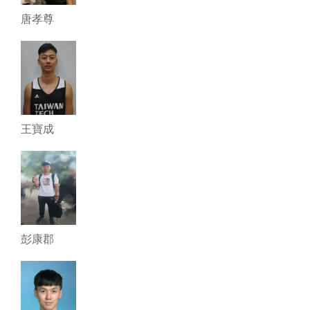
唐孝尊
王寶成
彭康郡