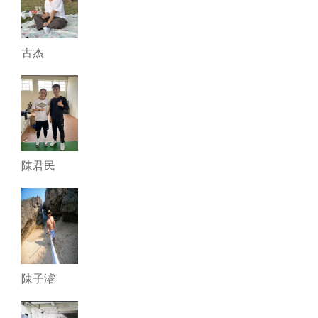
古杰
陳君民
陳子濬