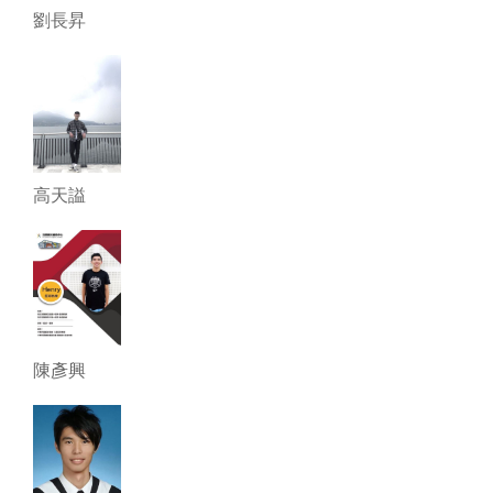
劉長昇
高天謚
陳彥興