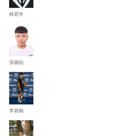
林君年
張琬貽
李易翰