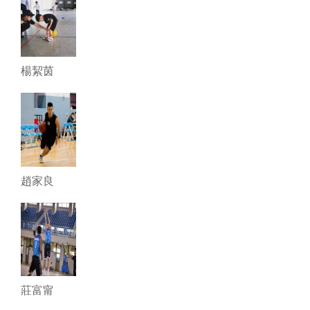
楊絜茵
趙家良
莊富甯