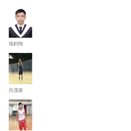
張鈞翔
呂茂源