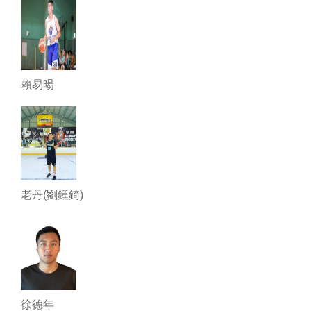
賴易暘
老丹(劉鍾錡)
徐德年