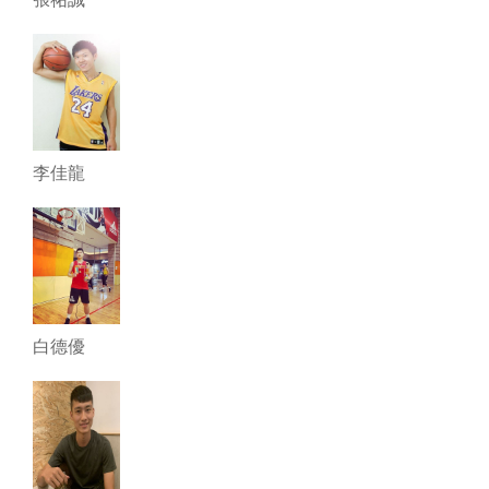
李佳龍
白德優