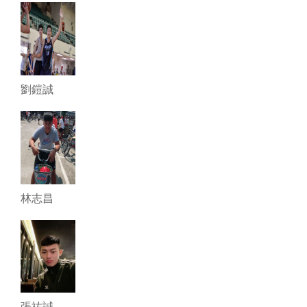
劉鎧誠
林志昌
張祐誠