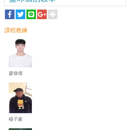
課程教練
廖偉傑
楊子豪