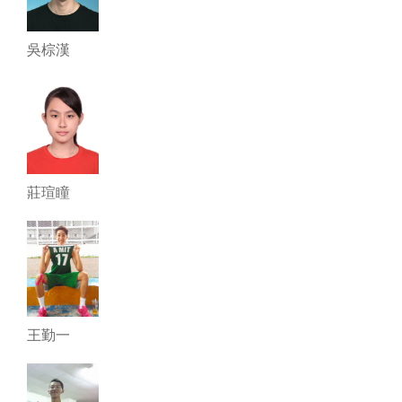
吳棕漢
莊瑄瞳
王勤一