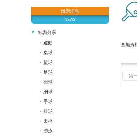
最新消息
NEWS
知識分享
運動
查無資料.
桌球
籃球
足球
第
羽球
網球
手球
排球
田徑
游泳